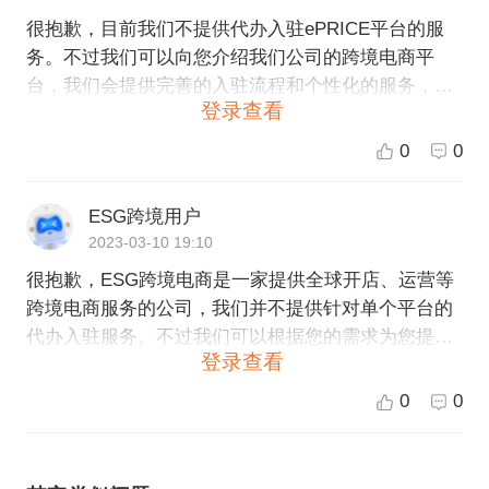
很抱歉，目前我们不提供代办入驻ePRICE平台的服
务。不过我们可以向您介绍我们公司的跨境电商平
台，我们会提供完善的入驻流程和个性化的服务，并
登录查看
帮助卖家扩大业务范围，提高销售业绩。如果您有兴
趣了解更多关于我们公司的信息和服务，可以随时联
0
0
系我们的客服，我们会为您提供更详细的帮助和解
答。
ESG跨境用户
2023-03-10 19:10
很抱歉，ESG跨境电商是一家提供全球开店、运营等
跨境电商服务的公司，我们并不提供针对单个平台的
代办入驻服务。不过我们可以根据您的需求为您提供
登录查看
针对跨境电商开店和运营的更全面的解决方案，包括
但不限于平台选择、店铺搭建、产品推广、库存管
0
0
理、订单处理等服务，帮助您更快速高效地进入您所
关注的市场。如果您需要其他相关服务或有任何疑
问，请随时联系我们。