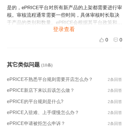
是的，ePRICE平台对所有新产品的上架都需要进行审
核。审核流程通常需要一些时间，具体审核时长取决
于产品的类别和数量。ePRICE会根据其平台政策和政
登录查看
策调整来评估每个产品的合规性和适销性，以确保产
品不会违反当地法律法规的规定，同时也能够提供合
0
0
适的服务和保障给消费者。如果您有任何疑问或需要
帮助，请联系ePRICE平台客服团队进行进一步咨询。
其它类似问题
(10条)
ePRICE不熟悉平台规则需要开店怎么办？
2条回答
ePRICE新店下来以后该怎么做？
2条回答
ePRICE的平台规则是什么?
2条回答
ePRICE入驻难、上手缓慢怎么办？
2条回答
ePRICE申请被拒怎么申诉？
2条回答