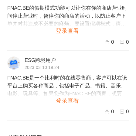
FNAC.BE的假期模式功能可以让你在你的商店营业时
间停止营业时，暂停你的商店的活动，以防止客户下
单并对其造成不必要的麻烦。要设置假期模式，请按
登录查看
照以下步骤操作： 1. 登录FNAC.BE的卖家后台 2. 点
击“我的商店” 3. 点击“设置”选项卡 4. 滚动页面到“假
0
0
期模式”部分，选择你的开始和结束日期，并在该期间
内选择暂停下单或暂停发货 5. 确认设置后，单击“保
ESG跨境用户
存”按钮 在假期模式期间，你可以继续访问卖家后
2023-03-10 19:24
台，并在必要时更改设置，但你的客户将无法下单或
FNAC.BE是一个比利时的在线零售商，客户可以在该
收到发货通知，在你设定的日期后，你的商店将自动
平台上购买各种商品，包括电子产品、书籍、音乐、
恢复到正常营业状态。
电影、玩具等。如果您作为FNAC.BE的商家，想要设
登录查看
置假期模式，可以按照以下步骤操作： 1. 登录到您的
FNAC.BE卖家后台 2. 点击“我的商店”选项卡 3. 在“我
0
0
的店铺设置”下拉菜单中选择“假期设置” 4. 在弹出窗口
中，选择您希望开启假期模式的日期范围 5. 在可选的
文本框中输入一条消息，以告知潜在的客户，您的店