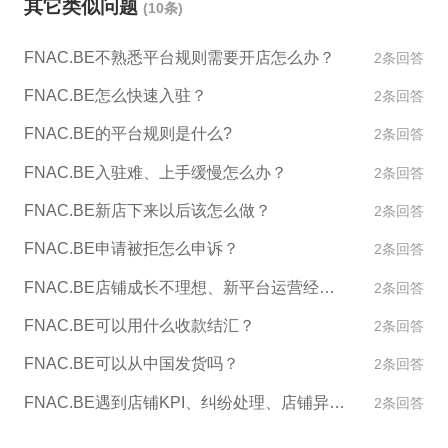
其它类似问题
(10条)
铺将会在该期间关闭 6. 点击“保存”按钮，以使更改生
效。 通过上述步骤，您就可以轻松地为您的FNAC.BE
FNAC.BE不熟悉平台规则需要开店怎么办？
2条回答
店铺设置假期模式了。在假期过后，您可以再次登录
到卖家后台，关闭假期模式，以便开始接受订单。
FNAC.BE怎么快速入驻？
2条回答
FNAC.BE的平台规则是什么?
2条回答
FNAC.BE入驻难、上手缓慢怎么办？
2条回答
FNAC.BE新店下来以后该怎么做？
2条回答
FNAC.BE申请被拒怎么申诉？
2条回答
FNAC.BE店铺成长不理想、新平台运营经验不足怎么办？
2条回答
FNAC.BE可以用什么收款结汇？
2条回答
FNAC.BE可以从中国发货吗？
2条回答
FNAC.BE遇到店铺KPI、纠纷处理、店铺异常如何处理？
2条回答