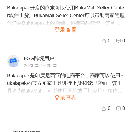
Bukalapak开店的商家可以使用BukaMall Seller Cente
r软件上货。BukaMall Seller Center可以帮助商家管理
他们在Bukalapak上的店铺，包括商品管理、订单管
登录查看
理、库存管理等等。商家可以使用BukaMall Seller Ce
nter进行单个或批量上架商品，并且可以随时编辑和
0
0
更新商品信息。商家还可以使用该软件进行运营数据
分析和销售数据跟踪，以便更好地掌握店铺运营情
ESG跨境用户
况。
2023-03-10 20:03
Bukalapak是印度尼西亚的电商平台，商家可以使用B
ukalapak的官方卖家工具进行上货和管理店铺。该工
具名为BukaMall，可以使用网站或手机应用程序访
登录查看
问，支持商家以Excel模板或手动方式上传商品，管理
库存和订单，跟踪销售数据等。此外，Bukalapak还
0
0
与许多第三方管理工具集成，商家可以根据自己的需
要选择合适的软件来管理店铺。