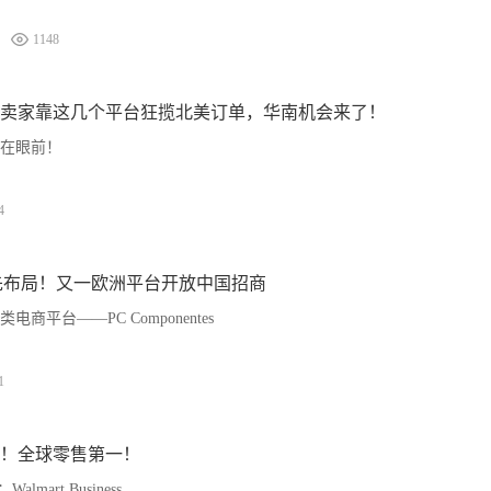
1148
卖家靠这几个平台狂揽北美订单，华南机会来了！
在眼前！
4
先布局！又一欧洲平台开放中国招商
商平台——PC Componentes
1
！全球零售第一！
mart Business