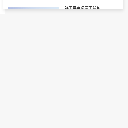
韩国平台运营干货包
进行中
包含四个韩国干货报告：Coupang
自注册指南、GMK站内推广指
南、韩国大促热销品详细预测、韩
国节日营销全攻略
免费领取
TikTok运营必备干货包
进行中
包含8个TikTok最新运营指南（市
场趋势、运营手册、节日攻略
等），官方出品，专业全面！
免费领取
韩国电商节日营销指南
进行中
10+韩国电商重要营销节点详细解
读；全年度各节日热度选品助力引
爆订单增长；8大节日营销技巧轻
松撬动大促流量密码。
免费领取
【平台干货】eMAG知识百科
进行中
涵盖从开店到大卖6个板块：开
店、运营、广告、选品、上架、物