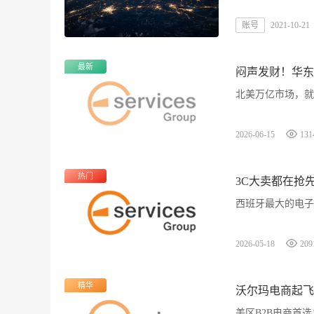
账号
2021-10-21
最新
闷声发财！华东
北美万亿市场，就
2026-06-15
131
热门
3C大卖都在抢
西班牙最大的电子类电
2026-05-18
209
精华
沃尔玛电商起飞
美区B2B电商首选：Wal