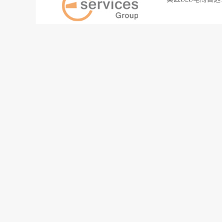
2026-05-09
186
精华
美国零售巨头！品
一个SKU对应一
2026-04-21
254
最新
新风口！“法国京
京东控股的Fnac 
2026-04-09
257
最新
鲸跃钱塘，智链