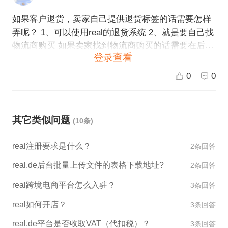
择是否提供退货标签。如果您提供退货标签，消费者
如果客户退货，卖家自己提供退货标签的话需要怎样
打印并使用该标签进行退货，将更方便和快捷。如果
弄呢？ 1、可以使用real的退货系统 2、就是要自己找
您不提供退货标签，则消费者需要自行承担退货邮费
物流商购买 如果卖家找到物流商购买的话需要在后台
和退货标签的制作和发货工作。
登录查看
怎么操作上传退货标签之类的吗？ *如果是通过开tick
et退货，就是客人要退货的时候 给客人发这个退货标
0
0
签
其它类似问题
(10条)
real注册要求是什么？
2条回答
real.de后台批量上传文件的表格下载地址?
2条回答
real跨境电商平台怎么入驻？
3条回答
real如何开店？
3条回答
real.de平台是否收取VAT（代扣税）？
3条回答