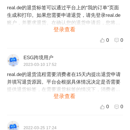
real.de的退货标签可以通过平台上的“我的订单”页面
生成和打印。如果您需要申请退货，请先登录real.de
账户，并要求退货。在确认您的退货申请后，您将被
登录查看
要求打印退货标签并将其粘贴在退货包裹上。退货标
签上通常包括订单号、退货理由和收件人信息等关键
0
0
信息，以确保您的退货包裹能够被正确处理。如果您
在操作退货标签时遇到问题，您可以通过real.de的客
ESG跨境用户
服中心寻求帮助，他们会为您提供更详细的指导。
2023-03-10 17:52
real.de的退货流程需要消费者在15天内提出退货申请
并填写退货原因。平台会根据具体情况决定是否需要
提供退货标签，在需要退货标签的情况下，消费者可
登录查看
以通过平台的网站或者App下载并打印退货标签。退
货标签需要贴在退货商品的外包装上，并在退货原因
0
0
反馈单上标注好返回地址以及退货标签编号，最后将
商品寄回给卖家。 如果您是卖家，在设置店铺时需要
提供一个退货地址，当消费者需要退货时，您可以选
2022-03-25 17:24