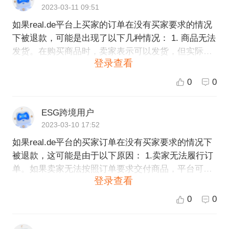
2023-03-11 09:51
如果real.de平台上买家的订单在没有买家要求的情况
下被退款，可能是出现了以下几种情况： 1. 商品无法
发货。在购买商品时，卖家表示可以发货，但实际上
登录查看
卖家无法按照约定的时间发货。在这种情况下，平台
可能会自动退款给买家。 2. 商品发货延迟。在发货时
0
0
间未到的情况下，平台系统出现故障或者操作不当等
原因导致订单退款。 3. 防欺诈系统退款。平台可能会
ESG跨境用户
根据防欺诈系统的提示退款，这种情况下，平台可能
2023-03-10 17:52
认为订单存在欺诈的可能性，为了保护买家的资金安
如果real.de平台的买家订单在没有买家要求的情况下
全，自动退款给买家。 如果出现了这种情况，建议买
被退款，这可能是由于以下原因： 1.卖家无法履行订
家联系平台的客服，了解退款原因和具体情况，并协
单。如果卖家无法按照订单要求交付商品，平台可能
商解决方案。ESG跨境电商也可以为客户提供类似平
登录查看
会自动退款给买家。 2.平台主动退款。如果平台发现
台的服务和支持，帮助客户解决相关问题。
商品有质量问题，或者有虚假交易等问题，平台可能
0
0
会主动采取退款措施。 如果客户遇到以上情况，建议
及时联系平台客服，并提供订单号和详细情况，以便