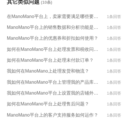
其它类似问题
(10条)
及详细的产品描述和特性。 5. 同时，您需要在Mano
Mano平台上设置您的运费、支付方式、退货政策等信
在ManoMano平台上，卖家需要满足哪些要求才能销售产品？
1条回答
息。 6. 接下来，您需要上传您的商品数据文件，以便
ManoMano帮助您在平台上销售您的产品。在上传数
ManoMano平台上的销售数据和分析功能是什么？
1条回答
据文件之前，您需要按照ManoMano平台的标准，格
ManoMano平台上的优惠券和折扣如何使用？
1条回答
式化您的数据文件。 7. 最后，当您的账户审核通过
后，您就可以开始在ManoMano上销售您的产品了。
如何在ManoMano平台上处理发票和税收问题？
1条回答
您可以在平台上随时更新您的产品信息、订单状态、
如何在ManoMano平台上处理未付款订单？
1条回答
运费等信息。 如果您对ManoMano的平台规则或经营
我如何在ManoMano上处理发货和物流？
流程有任何疑问，您可以随时联系ManoMano的客服
1条回答
团队，他们将为您提供详细的商务指导和技术支持。
我如何在ManoMano平台上管理我的产品库存？
1条回答
同时，我们公司ESG跨境也可以提供专业的跨境电商
我如何在ManoMano平台上设置我的店铺外观和设计？
1条回答
服务，包括开店指导、产品上架、营销推广等服务，
欢迎您选择我们作为您的跨境电商合作伙伴。
如何在ManoMano平台上处理售后问题？
1条回答
ManoMano平台上的客户支持服务如何运作？
1条回答