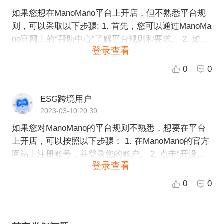
如果您想在ManoMano平台上开店，但不熟悉平台规
则，可以采取以下步骤: 1. 首先，您可以通过ManoMa
no官网上的“帮助中心”了解平台规则和要求。 2. 如果
登录查看
您仍有疑问，您可以通过ManoMano的客户服务中
心，联系平台工作人员获取更多帮助和建议。 3. 此
0
0
外，您还可以选择通过第三方服务商来开店和管理您
的店铺。这些服务商提供各种与ManoMano平台相关
ESG跨境用户
的支持和服务，包括开店流程、产品上架、订单管理
2023-03-10 20:39
等等。 作为全球领先的跨境电商服务提供商，ESG跨
如果您对ManoMano的平台规则不熟悉，想要在平台
境可以提供从开店到运营的全方位支持和服务，帮助
上开店，可以按照以下步骤： 1. 在ManoMano的官方
客户在ManoMano等平台上开展业务。我们的专业团
网站上注册账号，并登录您的账户。 2. 点击“开设您
队可以提供与ManoMano平台相关的咨询、培训和支
登录查看
的在线店铺”按钮，开始创建您的在线商店。 3. 您需
持，确保您的店铺在平台上得到最大化的曝光和销售
要输入您的个人或公司信息，包括公司名称、业务类
机会。如果您有任何问题或需要帮助，请随时联系ES
0
0
型、联系方式等。 4. 根据ManoMano的平台规则，您
G跨境的客户服务中心。
需要填写产品信息，包括产品名称、规格、价格等。
为了提高销售额，您需要提供高品质的产品图片，以