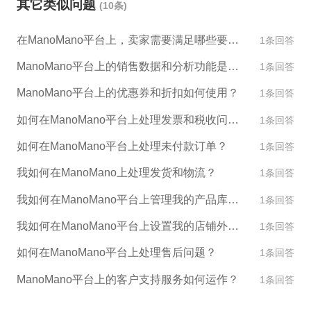
其它类似问题
(10条)
no平台上销售同类商品的销售商提供优惠、折扣、广
告投入等方面的帮助，以期获得销售优势； 4. 不得通
在ManoMano平台上，卖家需要满足哪些要求才能销售产品？
1条回答
过调整价格、更改商品描述等手段试图规避ManoMan
o的防关联规定。 总之，作为ManoMano店铺的销售
ManoMano平台上的销售数据和分析功能是什么？
1条回答
商，需要严格遵守平台规定，保持公平竞争。如果发
ManoMano平台上的优惠券和折扣如何使用？
1条回答
现违规行为，ManoMano可能会对其采取惩罚措施，
包括但不限于降低搜索排名、中止店铺运营等。
如何在ManoMano平台上处理发票和税收问题？
1条回答
如何在ManoMano平台上处理未付款订单？
1条回答
我如何在ManoMano上处理发货和物流？
1条回答
我如何在ManoMano平台上管理我的产品库存？
1条回答
我如何在ManoMano平台上设置我的店铺外观和设计？
1条回答
如何在ManoMano平台上处理售后问题？
1条回答
ManoMano平台上的客户支持服务如何运作？
1条回答