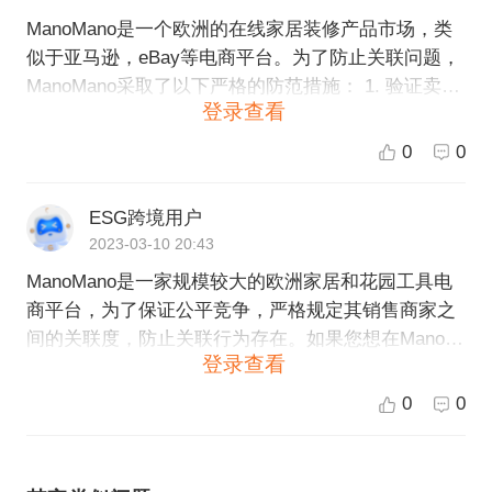
ManoMano是一个欧洲的在线家居装修产品市场，类
似于亚马逊，eBay等电商平台。为了防止关联问题，
ManoMano采取了以下严格的防范措施： 1. 验证卖家
登录查看
身份：ManoMano严格审核卖家身份，确保每个卖家
都是真实的独立实体。只有审核通过的卖家才能在平
0
0
台上销售商品。 2. 禁止同一卖家注册多个账号：卖家
在平台上只能注册一个账号，不能以不同身份注册多
ESG跨境用户
个账号。如果发现卖家有多个账号，则ManoMano将
2023-03-10 20:43
采取必要的行动。 3. 检测卖家关联关系：ManoMano
ManoMano是一家规模较大的欧洲家居和花园工具电
利用数据分析技术和手动审核，定期检查卖家之间的
商平台，为了保证公平竞争，严格规定其销售商家之
关系，如IP地址、公司注册信息、电话号码、仓库地
间的关联度，防止关联行为存在。如果您想在ManoM
址等，发现关联行为将被迅速处理。 4. 设置交易限
登录查看
ano平台上开店，需要遵守以下几点： 1. 对于销售
制：ManoMano限制卖家只能向同一买家售卖一定数
商，其实体店和其他电商平台不能与ManoMano店铺
量的商品，这样防止了卖家通过重复买家或假帐号等
0
0
存在关联关系； 2. 如果销售商有多个ManoMano店
手段进行销售，从而防止关联行为的出现。 通过以上
铺，需要确保每个店铺的商品和价格都是独立的，而
严格的防范措施，ManoMano可保证平台上的卖家和
不是相同或类似的； 3. 不得向其他与自己在ManoMa
买家均安全和公平地进行交易。