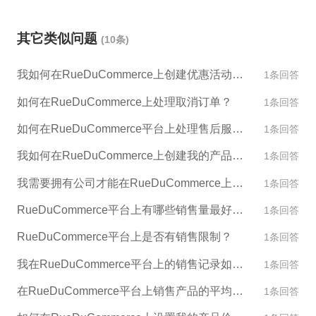
商品在运输过程中受损或破碎。 3. 商品价格：在选择
商品价格时，您需要考虑到法国市场的竞争情况和消
其它类似问题
(10条)
费者购买力，并进行合理定价。 4. 产品文化：在销售
产品时，需要避免出现任何可能冒犯法国本土文化的
我如何在RueDuCommerce上创建优惠活动和促销？
1条回答
问题。 如果您需要帮助铺货RueDuCommerce，ESG
跨境电商可以提供一站式进口、物流、仓储和营销服
如何在RueDuCommerce上处理取消订单？
1条回答
务，您可以通过ESG跨境电商官网进行注册和申请。
如何在RueDuCommerce平台上处理售后服务？
1条回答
我如何在RueDuCommerce上创建我的产品目录？
1条回答
我需要拥有公司才能在RueDuCommerce上出售产品吗？
1条回答
RueDuCommerce平台上有哪些销售量最好的产品类别？
1条回答
RueDuCommerce平台上是否有销售限制？
1条回答
我在RueDuCommerce平台上的销售记录如何影响我的账户评级？
1条回答
在RueDuCommerce平台上销售产品的平均价格是多少？
1条回答