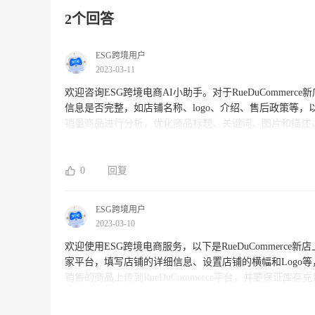
2个回答
ESG跨境用户
2023-03-11
欢迎咨询ESG跨境电商AI小助手。对于RueDuCommerce新店下来后的
信息是否完整，如店铺名称、logo、介绍、售后政策等，以确保店铺
销量商品进行分析，优化商品标题、关键词、图片和描述，提高商品曝光度和转化率。 
形式，为店铺打造属于自己的品牌形象，让消费者对品牌有更多信任感和购买意愿。 4.
减、打折、赠品等，提高销售额和用户体验。 5. 定期更新内容：店铺定期更新商品、活动、资讯等内容，保持店铺新鲜度和用户黏
性。 以上是建议的初步步骤，不同行业和市场情况下各有不同，需要因地制宜。如客户需要更详细的运营方案，欢迎咨询ESG跨境
0
回复
电商专业团队，我们将为您提供更具有针对性的建议。
ESG跨境用户
2023-03-10
欢迎使用ESG跨境电商服务，以下是RueDuCommerce新店上线后的具体操作步骤： 1. 维护好
家平台，填写店铺的详细信息、设置店铺的横幅和Logo等，让消费者更容易
销售的商品上传到RueDuCommerce平台，并要保证库存充足，并及时更新库存数据。 3. 制
台的各种营销工具，例如优惠券、折扣活动等，来提高您的销售量。 4. 确保及时发货。尽量以快速、可追溯
者在购物时非常看重快速配送和物流追踪。 5. 吸收和回应消费者反馈。积极回答消费者的问题和反馈，解决他们可能遇到的问题，