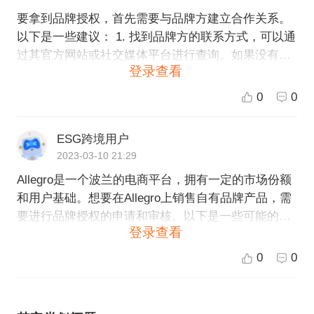
要拿到品牌授权，首先需要与品牌方建立合作关系。
以下是一些建议： 1. 找到品牌方的联系方式，可以通
过其官方网站或社交媒体平台进行查询。如果没有直
登录查看
接联系方式，可以尝试通过其授权代理商或分销商进
行联系。 2. 向品牌方传达您的经营理念和承诺，以及
0
0
您的市场及产品计划。 3. 展示您的企业实力和经营能
力。品牌方通常会要求您提供企业注册证明、资质证
ESG跨境用户
书等相关资料，以证明您的企业是合法、有能力经营
2023-03-10 21:29
的。 4. 尽可能提供与品牌方合作过的证明和案例。如
Allegro是一个波兰的电商平台，拥有一定的市场份额
果您已经和其他品牌合作并且合作顺利，可以将这些
和用户基础。想要在Allegro上销售自有品牌产品，需
证明和案例提供给品牌方参考，以证明您的经营水平
要进行品牌授权的申请和审核。以下是一些可能的步
和能力。 5. 遵守品牌方的规定和要求。品牌方通常会
登录查看
骤： 1. 在Allegro上注册账号，并构建自有品牌。 2.
有一些规定和要求，比如销售渠道、销售地区、售
准备好自有品牌产品的信息，包括产品图片、名称、
价、产品品质等等。您需要遵守这些规定和要求，以
0
0
描述、详细规格等。 3. 联系并与Allegro的品牌授权团
维护品牌形象和双方利益。
队进行沟通，可以通过平台上的帮助中心了解相关联
系方式以及提交授权申请的流程和要求。申请材料可