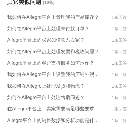
其它类似问题
(10条)
能需要包括品牌注册证书、尽职调查报告、产品规格
说明及生成的销售证书等。 4. 等待Allegro的审核，通
我如何在Allegro平台上管理我的产品库存？
1条回答
常这个过程需要几天到几周的时间。审核结果可能是
授权通过，也可能是要求提供更多材料或者拒绝授
如何在Allegro平台上处理未付款订单？
1条回答
权。 需要注意的是，在申请品牌授权之前，需要对自
Allegro平台上的买家如何联系卖家？
1条回答
有品牌的市场和定位进行充分了解和研究，以确保品
牌和产品符合相关规定和要求，同时可以满足消费者
如何在Allegro平台上处理发票和税收问题？
1条回答
的需求。如果存在任何质量问题或者法律纠纷，将可
Allegro平台上的客户支持服务如何运作？
1条回答
能影响到您的品牌形象和声誉。
我如何在Allegro平台上设置我的店铺外观和设计？
1条回答
我如何在Allegro上处理发货和物流？
1条回答
如何在Allegro平台上处理售后问题？
1条回答
在Allegro平台上，卖家需要满足哪些要求才能销售产品？
1条回答
Allegro平台上的销售数据和分析功能是什么？
1条回答