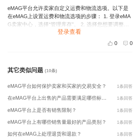
eMAG平台允许卖家自定义运费和物流选项。以下是
在eMAG上设置运费和物流选项的步骤： 1. 登录eMA
G卖家中心，选择“管理库存”。 2. 选择您想要调整运
登录查看
费和物流选项的商品。 在“库存操作”下拉菜单中选择
“编辑”。 3. 在商品编辑页面中，向下滚动到“运输”选
0
0
项卡。 4. 在“运输”选项卡下，您可以设置以下运输选
项： - 运输方式：选择可用的运输方式列表中的一种/
多种运输方式，例如普通快递、加急快递、自取等。
其它类似问题
(10条)
- 运费：可以选择按件、按重量、按体积计算运费等
方式。 - 运输区域：您可以选择可发运的区域，例如
eMAG平台如何保护卖家和买家的交易安全？
1条回答
全国、仅限特定地区等。 5. 保存您的更改。 完成上
述步骤之后，您就成功在eMAG上设置了您的运费和
在eMAG平台上出售的产品需要满足哪些标准？
1条回答
物流选项。
eMAG平台上是否有销售限制？
1条回答
eMAG平台上有哪些销售量最好的产品类别？
1条回答
如何在eMAG上处理退货和退款？
1条回答