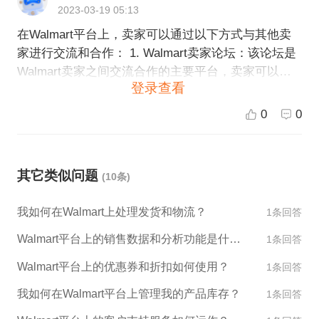
2023-03-19 05:13
在Walmart平台上，卖家可以通过以下方式与其他卖
家进行交流和合作： 1. Walmart卖家论坛：该论坛是
Walmart卖家之间交流合作的主要平台，卖家可以在
登录查看
论坛上发布交流帖子和寻找合作机会。 2. Walmart卖
家社交媒体：Walmart卖家可以通过社交媒体平台
0
0
（如Facebook和Twitter）联系其他卖家，寻求合作机
会或寻找行业信息。 3. Walmart卖家市场：Walmart
卖家市场是一个在线平台，卖家可以在这里出售自己
其它类似问题
(10条)
的产品或购买其他卖家的产品。通过与其他卖家进行
交流和合作，卖家可以扩大品牌知名度和市场份额。
我如何在Walmart上处理发货和物流？
1条回答
4. Walmart提供的服务：在Walmart卖家平台上，Wal
mart提供了多种服务，如供应链管理、物流支持和营
Walmart平台上的销售数据和分析功能是什么？
1条回答
销服务等。通过与Walmart合作，卖家可以增加销售
Walmart平台上的优惠券和折扣如何使用？
1条回答
量和利润。
我如何在Walmart平台上管理我的产品库存？
1条回答