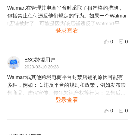
Walmart在管理其电商平台时采取了很严格的措施，
包括禁止任何违反他们规定的行为。如果一个Walmar
t店铺被封了，可能是因为该店铺违反了Walmart平台
登录查看
的某些规定，如售卖违禁商品、不良行为等。如果您
的店铺被封，您可以参考Walmart平台的规定并尝试
0
0
联系Walmart平台，了解具体的原因和解决方法。建
议在平台上提供优质的商品和服务，并遵守平台的规
ESG跨境用户
定，以确保您的店铺能在Walmart平台上长期稳定运
2023-03-10 20:28
营。
Walmart或其他跨境电商平台封禁店铺的原因可能有
多种，例如： 1.违反平台的规则和政策，例如发布禁
售商品、虚假宣传、侵犯知识产权等行为； 2.售后服
登录查看
务不佳，如未能及时解决消费者的投诉和问题； 3.长
期被举报或负面评价，对平台声誉造成负面影响； 4.
0
0
账户安全问题，如被黑客攻击或恶意盗取账户信息
等。 如果你的店铺被封禁，需要先了解封禁原因，并
在尽可能短的时间内采取行动以改善或修复问题。同