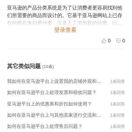
亚马逊的产品分类系统是为了让消费者更容易找到他
们所需要的商品而设计的。它基于亚马逊网站上已存
在的商品来归类分类，以及人工添加新的分类。以下
登录查看
是亚马逊平台上产品分类系统的一些工作原理： 1. 产
品分类识别：亚马逊自动将新发布的产品归入其已经
0
0
存在的分类体系中。 2. 自动分类算法：亚马逊通过算
法辅助自动识别新产品的正确定位，确定产品所在的
主分类，以及是否需要进一步细分子分类。 3. 人工分
其它类似问题
(10条)
类干预：如果亚马逊无法自动分类一个产品，当监管
人员审阅产品时，他们将手动分类并创建新的分类体
我如何在亚马逊平台上设置我的店铺外观和设计？
1条回答
系。 4. 产品关键字搜索：消费者可以使用产品种类的
关键字搜索，找到特定产品。 5. 交叉销售：亚马逊建
如何在亚马逊平台上处理发票和税收问题？
1条回答
议相关的商品购买，使消费者更容易在网站上发现新
亚马逊平台上的优惠券和折扣如何使用？
1条回答
的产品。 总体而言，亚马逊的产品分类系统是自动化
和人工干预的结合。由于平台上有大量商品，所以分
如何在亚马逊平台上与其他卖家进行交流和合作？
1条回答
类工作事关核心业务之一，一直在不断地优化完善。
如何在亚马逊平台上处理售后问题？
1条回答