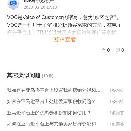
ESG跨境用户
品质量和服务水平，从而提升买家满意度和评价。
2023-03-10 17:13
VOC是Voice of Customer的缩写，意为“顾客之音”。
VOC是一种用于了解和分析顾客需求的方法，在电子
商务平台上，可以通过对用户的反馈和评价等多样化
登录查看
的数据信息进行分析，从而更好地了解用户需求和买
家体验状况。亚马逊VOC提供买家体验状况明细，可
0
0
以让卖家更好地了解用户的反馈和评价，提高产品质
量和买家体验，促进销售增长。如果您有关于如何提
高VOC的问题，ESG跨境可以提供专业的咨询服务。
其它类似问题
(10条)
我如何在亚马逊平台上设置我的店铺外观和设计？
1条回答
如何在亚马逊平台上处理发票和税收问题？
1条回答
亚马逊平台上的优惠券和折扣如何使用？
1条回答
如何在亚马逊平台上与其他卖家进行交流和合作？
1条回答