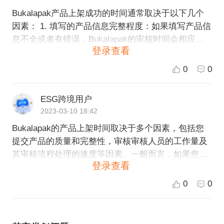
Bukalapak产品上架成功的时间通常取决于以下几个
因素： 1. 填写的产品信息完整程度：如果填写产品信
息不全或者有错误，Bukalapak的审核时间会相应延
登录查看
长。 2. 产品类别：有些产品类别需要更长时间的审
核，例如保健品或电子产品等会涉及到更多的法规合
0
0
规问题。 3. 当前审核队列的长度：如果审核队列比较
长，审核时间可能会延长。 通常来说，Bukalapak审
ESG跨境用户
核一个产品需要的时间为1-3个工作日，但具体时间还
2023-03-10 18:42
是要根据上述因素而定。如果您的产品经过审核后尚
Bukalapak的产品上架时间取决于多个因素，包括您
未上架，您可以联系Bukalapak客服寻求帮助。
提交产品的质量和完整性，审核审核人员的工作量及
其审核流程处理的速度等因素。一般而言，如果您提
登录查看
交的产品信息完整且符合Bukalapak的规定，并且审
核过程顺利，那么通常产品上架需要1-2个工作日。但
0
0
如果审核人员遇到更多的问题或工作量较大，那么上
架时间则可能会延迟。如果您提交了产品信息并且准
备好了资料，请耐心等待审核结果。如果您的产品长