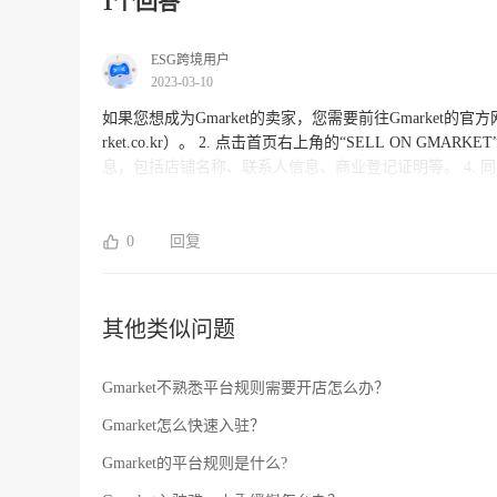
1个回答
ESG跨境用户
2023-03-10
如果您想成为Gmarket的卖家，您需要前往Gmarket的官方网站进行注册。以下是注册步骤：
rket.co.kr）。 2. 点击首页右上角的“SELL ON GMARK
息，包括店铺名称、联系人信息、商业登记证明等。 4. 同意Gmark
market将审查您的申请并联系您进一步确认信息。一旦您
何进一步的问题或需要帮助，请与Gmarket的客服团队
电商服务公司，我们将竭诚为您服务。
0
回复
其他类似问题
Gmarket不熟悉平台规则需要开店怎么办？
Gmarket怎么快速入驻？
Gmarket的平台规则是什么?