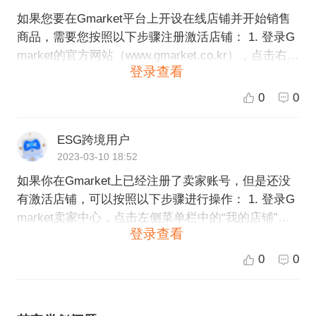
如果您要在Gmarket平台上开设在线店铺并开始销售
商品，需要您按照以下步骤注册激活店铺： 1. 登录G
market的官方网站（www.gmarket.co.kr），点击右上
登录查看
角的“JOIN/LOGIN”按钮，选择“SELLER LOG-IN”选
项。 2. 点击“NEW SELLER? JOIN！”按钮并填写店铺
0
0
注册信息，包括公司名称、所在国家、公司类型等。
3. 填写完必要的信息后，确认您的注册信息并同意G
ESG跨境用户
market的服务政策和规定。 4. 提交申请后，需要等待
2023-03-10 18:52
Gmarket审核您的店铺申请。审核通过后，您将收到
如果你在Gmarket上已经注册了卖家账号，但是还没
确认邮件，可以开始在Gmarket上销售商品了。 需要
有激活店铺，可以按照以下步骤进行操作： 1. 登录G
注意的是，注册店铺需要提供详细的个人或者公司信
market卖家中心，点击左侧菜单栏中的“我的店铺”。
息（例如公司名称、纳税人识别号码、公司所在地、
登录查看
2. 在“我的店铺”页面内，点击“店铺激活”按钮。 3. 根
公司法人代表等），因此需要准备好相关的证明材
据页面提示，填写店铺信息，包括店铺名称、店铺类
料。同时，在提交店铺申请时，需要尽可能详细地填
0
0
型、店铺地址、联系人信息等。 4. 在填写完店铺信息
写店铺介绍和相关信息，以提高审核通过的概率。
后，阅读并同意相关协议，然后点击“注册店铺”按
钮。 5. 注册成功后，Gmarket会向你的注册邮箱发送