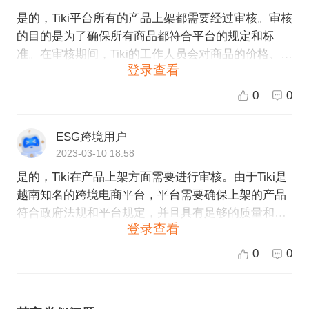
是的，Tiki平台所有的产品上架都需要经过审核。审核
的目的是为了确保所有商品都符合平台的规定和标
准。在审核期间，Tiki的工作人员会对商品的价格、图
登录查看
片、描述等内容进行审核。如果商品符合规定，审核
就会通过并上架；如果不符合规定，Tiki会拒绝上架或
0
0
者要求卖家进行修改。因此，卖家在上架商品前需要
仔细阅读Tiki平台的规定和标准，并且提供规范、真
ESG跨境用户
实、详细的商品信息，以确保顺利上架。如果您需要
2023-03-10 18:58
进一步了解Tiki平台的商品上架规定和审核流程，建议
是的，Tiki在产品上架方面需要进行审核。由于Tiki是
您咨询Tiki平台的客服人员。
越南知名的跨境电商平台，平台需要确保上架的产品
符合政府法规和平台规定，并且具有足够的质量和安
登录查看
全性保障，确保消费者的利益和品牌的声誉。因此，
如果您想要将产品上架至Tiki平台，需要进行一定的申
0
0
请和审核流程，以确保产品可以顺利上架并展示给越
南市场的消费者。