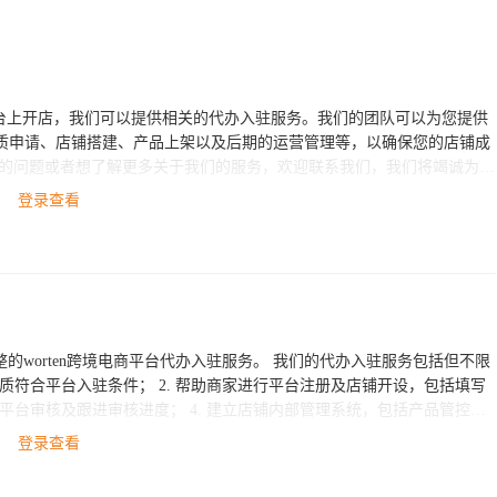
n平台上开店，我们可以提供相关的代办入驻服务。我们的团队可以为您提供
质申请、店铺搭建、产品上架以及后期的运营管理等，以确保您的店铺成
登录查看
电商平台代办入驻服务。 我们的代办入驻服务包括但不限
资质符合平台入驻条件； 2. 帮助商家进行平台注册及店铺开设，包括填写
行平台审核及跟进审核进度； 4. 建立店铺内部管理系统，包括产品管控、
登录查看
供详细的服务方案。