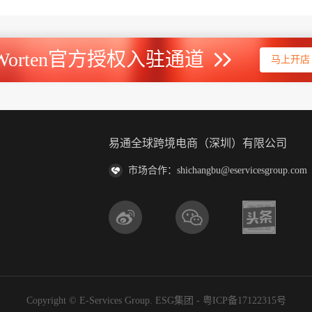
Worten官方授权入驻通道
马上开店
易通全球跨境电商（深圳）有限公司
市场合作：shichangbu@eservicesgroup.com
Copyright © E-Services Group. ESG集团 -
粤ICP备17122315号