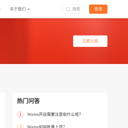
关于我们
搜索
登录
立即入驻
热门问答
Worten开店需要注意些什么呢？
1
Worten如何批量上货？
2