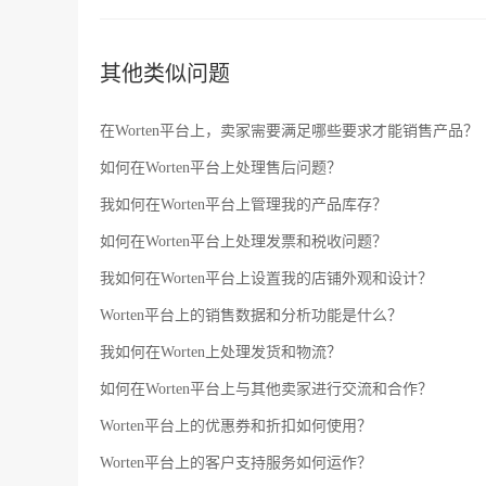
其他类似问题
在Worten平台上，卖家需要满足哪些要求才能销售产品？
如何在Worten平台上处理售后问题？
我如何在Worten平台上管理我的产品库存？
如何在Worten平台上处理发票和税收问题？
我如何在Worten平台上设置我的店铺外观和设计？
Worten平台上的销售数据和分析功能是什么？
我如何在Worten上处理发货和物流？
如何在Worten平台上与其他卖家进行交流和合作？
Worten平台上的优惠券和折扣如何使用？
Worten平台上的客户支持服务如何运作？