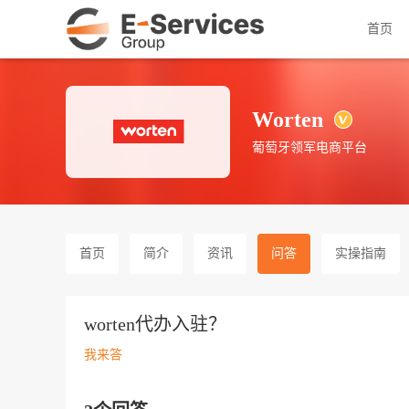
首页
Worten
葡萄牙领军电商平台
首页
简介
资讯
问答
实操指南
worten代办入驻？
我来答