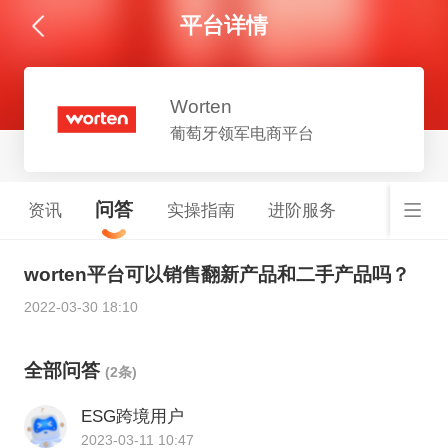
平台详情
Worten
葡萄牙领军电商平台
问答
资讯
实操指南
进阶服务
worten平台可以销售翻新产品和二手产品吗？
2022-03-30 18:10
全部问答
(2条)
ESG跨境用户
2023-03-11 10:47