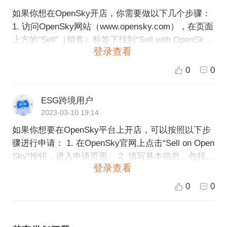
如果你想在OpenSky开店，你需要做以下几个步骤：
1. 访问OpenSky网站（www.opensky.com），在页面
上方的“Sell”（销售）标签下找到“Sell with OpenSky”
登录查看
（在OpenSky上销售），点击“Apply”（申请）按钮。
2. 创建一个OpenSky账号或使用你现有的账号登录。
0
0
3. 填写申请表，包括你的个人资料和商业相关信息。
你需要提供店铺名称、店铺类型、销售类别、品牌、
ESG跨境用户
商品描述、价格等信息。 4. 提交资料后，OpenSky团
2023-03-10 19:14
队会对你的资料进行审核，并在7-10个工作日内给予
如果你想要在OpenSky平台上开店，可以按照以下步
答复。 5. 审核通过后，你可以在OpenSky上创建你的
骤进行申请： 1. 在OpenSky官网上点击“Sell on Open
店铺，并开始销售商品。你需要上传你的商品信息、
Sky”按钮，进入申请页面。 2. 填写基本信息，包括店
价格、库存等信息以供网站用户浏览和购买。
登录查看
铺名称、联系方式、电子邮件和国家/地区等。 3. 提
供相关证件和资料，包括营业执照、税务登记证明和
0
0
商标注册证明（如果适用）等。 4. 编辑店铺页面，包
括店铺描述、上传产品图片和设置价格等。 5. 经过审
核后，就可以在OpenSky上开设自己的店铺，开始销