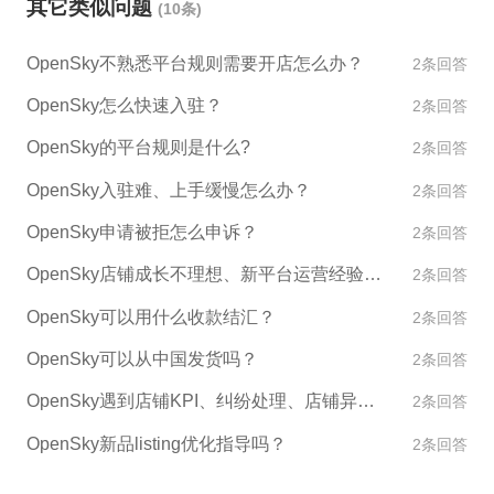
其它类似问题
(10条)
售产品了。 如果你遇到任何问题或者需要帮助，可以
联系OpenSky的客户服务团队，他们会很乐意帮助
OpenSky不熟悉平台规则需要开店怎么办？
2条回答
你。另外，如果你需要更多的跨境电商服务，我也推
荐ESG跨境电商，他们能够为你提供全方位的入驻和
OpenSky怎么快速入驻？
2条回答
运营支持。
OpenSky的平台规则是什么?
2条回答
OpenSky入驻难、上手缓慢怎么办？
2条回答
OpenSky申请被拒怎么申诉？
2条回答
OpenSky店铺成长不理想、新平台运营经验不足怎么办？
2条回答
OpenSky可以用什么收款结汇？
2条回答
OpenSky可以从中国发货吗？
2条回答
OpenSky遇到店铺KPI、纠纷处理、店铺异常如何处理？
2条回答
OpenSky新品listing优化指导吗？
2条回答