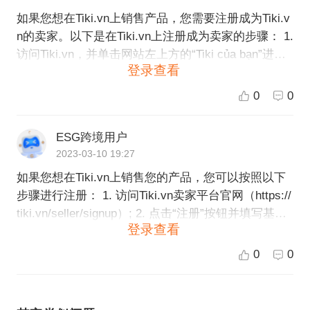
如果您想在Tiki.vn上销售产品，您需要注册成为Tiki.v
n的卖家。以下是在Tiki.vn上注册成为卖家的步骤： 1.
访问Tiki.vn，并单击网站左上方的“Tiki của bạn”进行
登录查看
登录，如果您还没有Tiki.vn的账号，则需要先注册一
个新账号。 2. 在登录之后，单击页面右上方的“Bán h
0
0
àng trên Tiki”，进入Tiki.vn的卖家注册页面。 3. 您需
要填写一些基本信息，包括您的企业名称、联系人信
ESG跨境用户
息、业务范围等等。 4. 您需要选择您的产品类别，以
2023-03-10 19:27
便Tiki.vn了解您的业务类型和销售产品。 5. 接下来，
如果您想在Tiki.vn上销售您的产品，您可以按照以下
您需要阅读和同意Tiki.vn的协议和政策条款。 6. 最
步骤进行注册： 1. 访问Tiki.vn卖家平台官网（https://
后，检查您填写的信息是否无误并提交您的申请。 完
tiki.vn/seller/signup）; 2. 点击“注册”按钮并填写基本
成以上步骤之后，Tiki.vn的团队将对您的申请进行审
登录查看
信息，如您的姓名、电子邮件地址和密码等； 3. 阅读
核，审核通过后您就可以在Tiki.vn上销售您的产品
并同意Tiki.vn的使用条款和规定； 4. 填写与贵公司有
了。如果您需要更多的帮助或有任何疑问，可以通过T
0
0
关的信息，例如公司名称、地址、电话号码等； 5. 提
iki.vn的客户服务中心获得支持。
交您的营业执照、身份证明和其他相关证件以进行身
份验证和审核； 6. 完成所有必要的注册信息后，等待