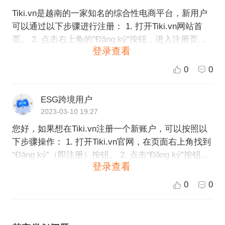
Tiki.vn是越南的一家知名的综合性电商平台，新用户
可以通过以下步骤进行注册： 1. 打开Tiki.vn网站首
页。 2. 点击右上角的"Đăng ký"按钮，进入注册页
登录查看
面。 3. 填写注册信息，包括邮箱/手机号、设置密
码、选择收货地址等。 4. 验证码验证。 5. 点击“Đăng
0
0
ký”按钮即可完成注册。 同时，新用户还可以使用社
交账号（如Facebook、Google+等）进行注册。注册
ESG跨境用户
成功后，即可在Tiki.vn上进行购物和享受更多优惠。
2023-03-10 19:27
您好，如果想在Tiki.vn注册一个新账户，可以按照以
下步骤操作： 1. 打开Tiki.vn官网，在页面右上角找到
“Đăng ký”（即注册）按钮。 2. 点击“Đăng ký”按钮，
登录查看
会跳转到注册页面。 3. 在注册页面中，您需要填写你
的姓名、电子邮箱地址（或者使用Facebook或Google
0
0
账号注册）、密码等必要信息。 4. 接着，您需要输入
一个手机号码，以便接收系统发送的手机验证码。 5.
输入手机验证码后，阅读并同意Tiki.vn的服务条款及