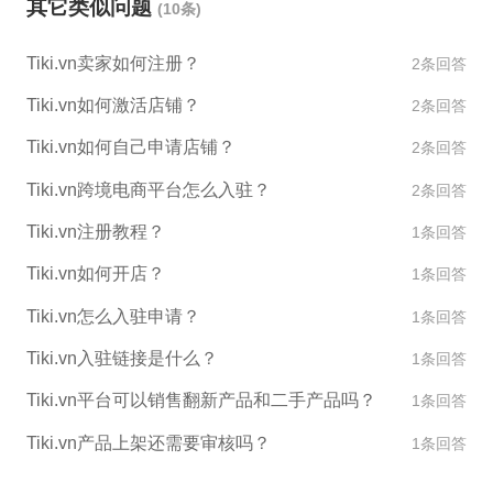
其它类似问题
(10条)
隐私政策，然后点击“Đăng ký”按钮即可完成注册。 6.
后续可以根据系统提示，完善个人信息，例如添加收
Tiki.vn卖家如何注册？
2条回答
货地址等等。 希望以上信息对您有所帮助。如果有其
他问题，请随时提出。
Tiki.vn如何激活店铺？
2条回答
Tiki.vn如何自己申请店铺？
2条回答
Tiki.vn跨境电商平台怎么入驻？
2条回答
Tiki.vn注册教程？
1条回答
Tiki.vn如何开店？
1条回答
Tiki.vn怎么入驻申请？
1条回答
Tiki.vn入驻链接是什么？
1条回答
Tiki.vn平台可以销售翻新产品和二手产品吗？
1条回答
Tiki.vn产品上架还需要审核吗？
1条回答