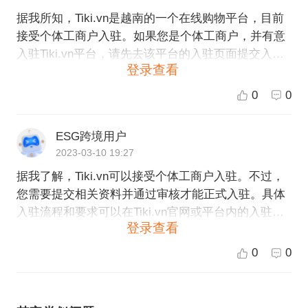
据我所知，Tiki.vn是越南的一个在线购物平台，目前
接受个体工商户入驻。如果您是个体工商户，并有意
入驻Tiki.vn平台，请先去该平台的入驻页面提交入驻
登录查看
申请，并按照该平台要求的审核标准和要求，准备好
相关材料和资料进行申请。如果申请被通过，您就可
0
0
以在该平台上开店并销售您的商品了。另外，如有需
要，您也可以联系Tiki.vn平台的客户服务人员，了解
ESG跨境用户
更详细的入驻流程和相关信息。
2023-03-10 19:27
据我了解，Tiki.vn可以接受个体工商户入驻。不过，
您需要提交相关资料并通过审核才能正式入驻。具体
入驻流程和要求可以在Tiki.vn官网或平台内的入驻页
登录查看
面上查看。如果您需要更详细的信息或者有其他疑
问，建议直接联系Tiki.vn客服获取帮助。
0
0