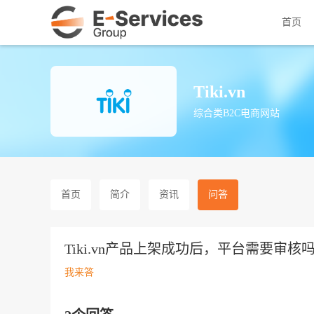
首页
Tiki.vn
综合类B2C电商网站
首页
简介
资讯
问答
Tiki.vn产品上架成功后，平台需要审
我来答