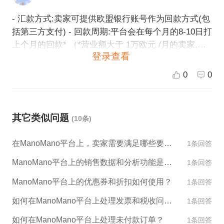
商品是有问题的，ManoMano将会向您发起索赔并在
- 汇款方式:卖家可提供欧盟银行账号作为回款方式(包
收到货物后将款项转入到您的卖家账户中。 需要注意
括第三方支付) - 回款周期:平台会在每个月的8-10日打
的是，以上时间仅供参考，具体的回款周期可能会因
上个月的回款* （*营业额大于 1万欧元 /月的卖家,可
为银行结算等原因而有所不同。如果您有任何疑问，
登录查看
以申请更快速回款）
请及时与ManoMano的客服团队联系。
0
0
其它类似问题
(10条)
在ManoMano平台上，卖家需要满足哪些要求才能销售产品？
1条回答
ManoMano平台上的销售数据和分析功能是什么？
1条回答
ManoMano平台上的优惠券和折扣如何使用？
1条回答
如何在ManoMano平台上处理发票和税收问题？
1条回答
如何在ManoMano平台上处理未付款订单？
1条回答