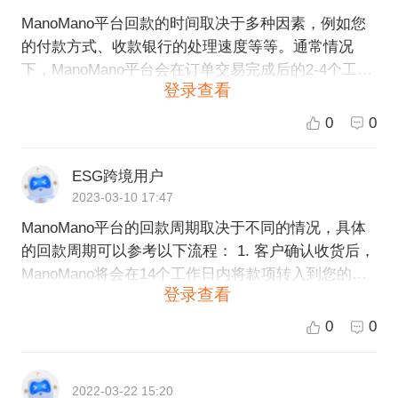
ManoMano平台回款的时间取决于多种因素，例如您
的付款方式、收款银行的处理速度等等。通常情况
下，ManoMano平台会在订单交易完成后的2-4个工作
登录查看
日内将收入转移到您的账户中。但是请注意，由于涉
及到跨境支付和银行系统的处理时间，有时可能会出
0
0
现延迟。如果您长时间未收到回款，建议您直接联系
ManoMano平台的客户服务团队，咨询处理进展情
ESG跨境用户
况。
2023-03-10 17:47
ManoMano平台的回款周期取决于不同的情况，具体
的回款周期可以参考以下流程： 1. 客户确认收货后，
ManoMano将会在14个工作日内将款项转入到您的卖
登录查看
家账户中。 2. 如果客户在收到货物后发现质量有问题
或者对商品不满意，他们可以在14天内通过ManoMan
0
0
o的退货服务向您发起退货申请。如果申请被审核通
过，ManoMano将会向客户退款，并从您的卖家账户
中扣款，处理时间通常为7个工作日。如果客户退回的
2022-03-22 15:20