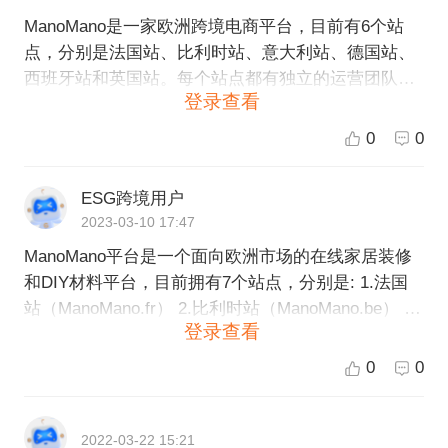
ManoMano是一家欧洲跨境电商平台，目前有6个站
点，分别是法国站、比利时站、意大利站、德国站、
西班牙站和英国站。每个站点都有独立的运营团队和
登录查看
本地化服务，以满足消费者对于产品、价格、物流和
客户服务的需求。如果您作为卖家想进入ManoMano
0
0
平台，可以根据自己的业务需要选择相应的站点来注
册入驻。
ESG跨境用户
2023-03-10 17:47
ManoMano平台是一个面向欧洲市场的在线家居装修
和DIY材料平台，目前拥有7个站点，分别是: 1.法国
站（ManoMano.fr） 2.比利时站（ManoMano.be） 3.
登录查看
意大利站（ManoMano.it） 4.西班牙站（ManoMano.e
s） 5.德国站（ManoMano.de） 6.英国站（ManoMan
0
0
o.co.uk） 7.荷兰站（ManoMano.nl） 每个站点都提供
本地化服务和本地语言支持，方便用户在购物和交流
方面更加便利。
2022-03-22 15:21