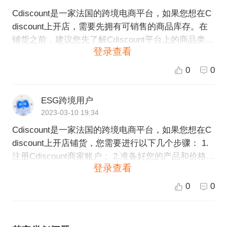
Cdiscount是一家法国的跨境电商平台，如果您想在C
discount上开店，需要先拥有可销售的商品库存。在
铺货之前，建议您先了解Cdiscount平台上的商品类
登录查看
别、市场定位和目标客户群，以便更好地确定商品选
择和定价。 同时，您还需要申请开店账户、提供店铺
0
0
信息和相关证件等资料，以便Cdiscount审查并审核通
过您的开店申请。 如果您需要帮助铺货或其他跨境电
ESG跨境用户
商服务，请考虑ESG跨境电商服务，我们可以协助您
2023-03-10 19:34
在Cdiscount等多个跨境电商平台上开店铺，提供一站
Cdiscount是一家法国的跨境电商平台，如果您想在C
式服务，从铺货到物流、客服都可以全程跟进。
discount上开店铺货，您需要进行以下几个步骤： 1.
注册Cdiscount商家账户； 2.准备好您的产品和价格，
登录查看
并将这些信息与Cdiscount商家平台上的产品目录对
比，以确保您的产品符合平台要求； 3.将您的产品清
0
0
单上传至Cdiscount商家平台； 4.完成产品发布，并为
其设置价格和优惠政策； 5.准备好库存，并与Cdisco
unt商家平台进行同步，以确保所有产品的库存情况总