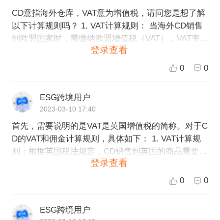
CD意指海外仓库，VAT意为增值税，请问您是想了解
以下计算规则吗？ 1. VAT计算规则： 当海外CD销售
到欧盟国家时，需缴纳欧盟增值税（VAT），VAT率根
登录查看
据不同国家的规定而定。通常情况下，CD服务商会从
客户的CD销售收益中扣除VAT费用。具体计算方法如
0
0
下： VAT费用= 商品售价 * VAT率 2. 佣金计算规则：
CD服务商通常会按照销售额的一定比例收取佣金，收
ESG跨境用户
取的佣金比例不一，通常在10%-30%之间。收取佣金
2023-03-10 17:40
是为了服务商提供仓储、发货、售后等服务。具体计
首先，需要说明的是VAT是英国增值税的简称。对于C
算方法如下： 佣金费用= 商品售价 * 佣金比例 在入驻
D的VAT和佣金计算规则，具体如下： 1. VAT计算规
CD平台前，建议客户了解平台提供的费用结构和服务
则：根据英国税法规定，CD销售到英国的商品需要缴
细节，并与平台沟通好费用计算规则，以确保双方能
登录查看
纳20%的增值税。如果CD是英国境内注册的公司，则
够共赢。如果您需要了解更多信息或者想要入驻CD平
可以通过VAT注册之后再申请VAT退税。 2. 佣金计算
台，请联系我们的跨境电商专家。
0
0
规则：CD在跨境电商平台上销售商品需要支付佣金。
佣金通常是根据商品的类别、销售额以及平台收费规
ESG跨境用户
则等多个因素来确定的。不同平台的佣金收费标准可