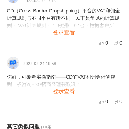
2023-03-10 17:15
能不同，需要具体参考平台的相关政策和收费规则。
CD（Cross Border Dropshipping）平台的VAT和佣金
总之，CD作为一家跨境电商企业，一定要具备良好的
计算规则与不同平台有所不同，以下是常见的计算规
税务和财务管控能力，遵守所在国家和地区的税法规
则： VAT计算规则： 1. 欧洲CD平台：根据客户所在
定、合规运营，才能稳健、快速地发展业务。
登录查看
国家的VAT税率来进行计算，并将其加至商品价格
中。 2. 美国CD平台：在商品价格中已经包含了销售
0
0
税，因此不需要额外计算VAT。 佣金计算规则： 1. 欧
洲CD平台：根据销售的商品类型和金额来计算佣金比
例，通常在10% - 15%之间。 2. 美国CD平台：根据
2022-02-24 19:58
销售的商品类型和金额来计算佣金比例，通常在8% -
你好，可参考实操指南——CD的VAT和佣金计算规
12%之间。 如果您需要了解更详细的计算规则，建议
则，或咨询ESG招商经理获取哦！
您直接咨询CD平台客服或查看平台规定。
登录查看
0
0
其它类似问题
(10条)