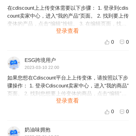
在cdiscount上上传变体需要以下步骤： 1. 登录到cdis
count卖家中心，进入"我的产品"页面。 2. 找到要上传
变体的产品，点击“编辑”按钮。 3. 在编辑页面，找到
登录查看
“变体”选项卡，点击“添加变体”按钮。 4. 在“添加变体”
页面，输入变体SKU、名称、价格、库存等信息。如
0
0
果有多个变体，需要点击“增加行”按钮添加新的行。
5. 在每个变体的“描述”栏中，填写该变体对应的详细
ESG跨境用户
描述和图片信息。 6. 确认无误后，点击“保存”按钮上
2023-03-10 22:00
传变体。 注意事项： - 变体SKU必须是独立的，不能
如果您想在Cdiscount平台上上传变体，请按照以下步
与其他产品或变体重复。 - 变体名称和描述需要清晰
骤操作： 1. 登录Cdiscount卖家中心，进入“我的商品”
明了，以区分不同的变体。 - 变体库存需要及时更
页面。 2. 找到您想要上传变体的商品，点击“编辑”。
新，避免卖家卖出已售罄的变体。
登录查看
3. 在编辑页面，找到“变体”选项卡，点击“添加变体”。
4. 在“添加变体”页面，填写变体属性信息，例如颜
0
0
色、尺码、款式等。您可以根据自己的需要添加相应
属性，一次最多可以添加10种属性。 5. 填写完毕之
奶油味拥抱
后，点击“保存并添加SKU”。 6. 在“SKU列表”中，您