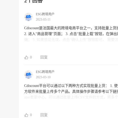
2个回答
ESG跨境用户
2023-03-11
Cdiscount是法国最大的跨境电商平台之一，支持批量上货操作。您可以按照以下步
2. 进入“商品管理”页面； 3. 点击“批量上载”按钮，在
确； 5. 如果验证无误，点击“确认上传”按钮即可。 需要注意的是，上传的商品文件需要符合Cdiscount的规定格式，建议在上传前
仔细阅读Cdiscount的上传指南或者咨询平台客服。
何问题，可以随时联系Cdiscount客服寻求帮助。
0
回复
ESG跨境用户
2023-03-10
Cdiscount平台可以通过以下两种方式实现批量上货： 1. 使用Cdiscount Marketplace的API接口程序，可以通过编写程序或者找到第三
方软件来批量上传多个产品。具体操作步骤请参考以下链接：https://dev.cdiscount.com/d
nter卖家中心，可以通过批量上传CSV文件的方式，将多个产品信息批量
ct Catalog”的菜单 - 点击“批量”按钮，选择“批量添
果您需要更加详细的帮助，请联系Cdiscount客服部门进行
如果您有需要，欢迎咨询我们。
0
回复