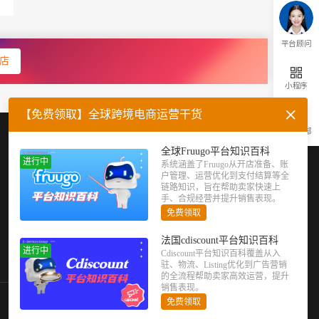
平台顾问
店
小程序
【免费领取】全球跨境电商运营干货
返回顶部
企业微信
官方公众号
全球Fruugo平台知识百科
进行中
系统涵盖了Fruugo从开店准备、账
户管理、运营优化到支付结算等全
链路知识，旨在帮助卖家快速上
手、合规经营并提升销售表现。
免费领取
法国cdiscount平台知识百科
进行中
Cdiscount平台知识百科覆盖从入
驻、物流、Listing优化到广告营销
的全流程帮助卖家高效运营，提升
销售表现。
免费领取