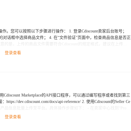
骤进行操作： 1. 登录Cdiscount卖家后台账号；
弹出的对话框中选择商品文件； 4. 在“文件验证”页面中，检查商品信息是否正
另外，批量上货操作可能需要较长时间，您需要耐心等待上传结果。如果您有任
登录查看
ocs/api-reference/ 2. 使用Cdiscount的Seller Ce
上传至平台。具体操作步骤如下： - 在卖家中心找到“Produ
加商品” - 下载CSV模板，按照模板的格式填写产品信息，然后上传保存即可。 如
登录查看
咨询。另外，我们ESG跨境电商也提供Cdiscount平台的入驻和运营服务，