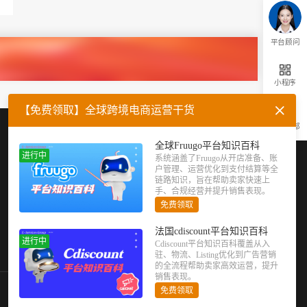
平台顾问
小程序
【免费领取】全球跨境电商运营干货
返回顶部
企业微信
官方公众号
全球Fruugo平台知识百科
进行中
系统涵盖了Fruugo从开店准备、账
户管理、运营优化到支付结算等全
链路知识，旨在帮助卖家快速上
手、合规经营并提升销售表现。
免费领取
法国cdiscount平台知识百科
进行中
Cdiscount平台知识百科覆盖从入
驻、物流、Listing优化到广告营销
的全流程帮助卖家高效运营，提升
销售表现。
免费领取