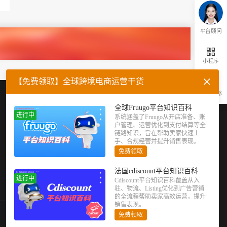
平台顾问
小程序
【免费领取】全球跨境电商运营干货
返回顶部
企业微信
官方公众号
全球Fruugo平台知识百科
进行中
系统涵盖了Fruugo从开店准备、账
户管理、运营优化到支付结算等全
链路知识，旨在帮助卖家快速上
手、合规经营并提升销售表现。
免费领取
法国cdiscount平台知识百科
进行中
Cdiscount平台知识百科覆盖从入
驻、物流、Listing优化到广告营销
的全流程帮助卖家高效运营，提升
销售表现。
免费领取