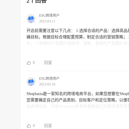
2个回答
ESG跨境用户
2023-03-11
开店前需要注意以下几点： 1.选择合适的产品：选择高品质的商品，不断跟进销售趋势，了解细分市场需求； 2.制定营销计划：明
确目标，根据目标合理配置预算，制定合适的营销策略； 3.确定合适的售价：根据市场定价，合理利润，时刻关注竞争对手价格变
化； 4.准备好产品图片和描述：清晰、美观的产品图片和详细的描述对于吸引客户非常重要； 5.规避商标侵权：确保商品没有侵犯
其他商家的知识产权，如商
0
回复
ESG跨境用户
2023-03-10
Shoplazza是一家知名的跨境电商平台，如果您想要在Shoplazza上开店，请注意
您需要确定自己的产品类别、目标客户和定位策略，以便在之后的
和店铺信息：注册Shoplazza账号并根据自己的需求填写店铺信息，保证账
店铺的类别，设置好相关的产品分类和页面，以便于展示和销售产品。 4. 优化店铺设计：在Shoplazza
和排版，这对于提升客户体验和销售转化率非常关键。 5. 管理库存和订单：在Shoplazza上开店需要注意及时管理库存和订单，以
便更好地服务于客户，并保证订单的及时处理和发货。 6. 制定营销策略：Shoplazza上开店也需要有一定的营销策略，例如设置优
0
回复