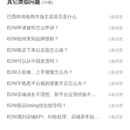
其它类似问题
(10条)
设多个账户； 3. 信用卡支付：您可以使用本国信用卡
进行支付，但是需要注意平台可能会收取一定的手续
巴西跨境电商市场主流语言是什么
1条回答
费用，同时需要银行开具相关结汇证明。 在使用这些
方式进行收款结汇时，需要注意相关的税法和法规要
B2W申请被拒怎么申诉？
1条回答
求，以确保符合当地的法律法规要求。如果您有更多
B2W如何拿到品牌授权？
1条回答
关于B2W平台结汇的问题，可以联系平台客服获取更
多详细信息。
B2W新店下来以后该怎么做？
1条回答
B2W可以从中国发货吗？
2条回答
B2W入驻难、上手缓慢怎么办？
2条回答
B2W不熟悉平台规则需要开店怎么办？
2条回答
B2W店铺成长不理想、新平台运营经验不足怎么办？
2条回答
B2W新品listing优化指导吗？
2条回答
B2W遇到店铺KPI、纠纷处理、店铺异常如何处理？
2条回答