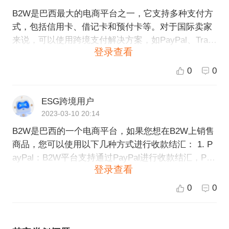
B2W是巴西最大的电商平台之一，它支持多种支付方
式，包括信用卡、借记卡和预付卡等。对于国际卖家
来说，可以使用跨境支付解决方案，如PayPal、Tran
登录查看
sferWise、Amazon Pay等，也可以使用银行转账来处
理收款结汇。针对不同的情况和需求，ESG跨境电商
0
0
平台可以提供定制化的解决方案和服务，以满足客户
的需求。如果您需要更详细的信息，欢迎通过ESG跨
ESG跨境用户
境电商官方网站咨询我们的专业顾问团队。
2023-03-10 20:14
B2W是巴西的一个电商平台，如果您想在B2W上销售
商品，您可以使用以下几种方式进行收款结汇： 1. P
ayPal：B2W平台支持通过PayPal进行收款结汇，Pay
登录查看
Pal可以支持来自全球200多个国家和地区的款项转移
和结算，支持多种货币。但需要注意，PayPal可能会
0
0
收取一定的手续费用； 2. TransferWise：该服务机构
能够提供基于实时汇率的低费用的全球汇款服务，支
持接收来自全球多种货币的款项，并且不需要银行开