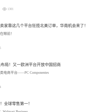
1301
卖家靠这几个平台狂揽北美订单，华南机会来了！
在眼前！
5
先布局！又一欧洲平台开放中国招商
商平台——PC Componentes
4
！全球零售第一！
mart Business