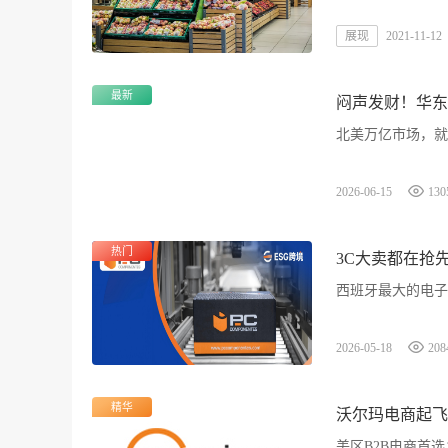
展现
2021-11-12
最新
闷声发财！华东
北美万亿市场，就
2026-06-15
130
热门
3C大卖都在抢
西班牙最大的电子类电
2026-05-18
208
精华
沃尔玛电商起飞
美区B2B电商首选：Wal