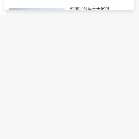
韩国平台运营干货包
进行中
包含四个韩国干货报告：Coupang
自注册指南、GMK站内推广指
南、韩国大促热销品详细预测、韩
国节日营销全攻略
免费领取
TikTok运营必备干货包
进行中
包含8个TikTok最新运营指南（市
场趋势、运营手册、节日攻略
等），官方出品，专业全面！
免费领取
韩国电商节日营销指南
进行中
10+韩国电商重要营销节点详细解
读；全年度各节日热度选品助力引
爆订单增长；8大节日营销技巧轻
松撬动大促流量密码。
免费领取
【平台干货】eMAG知识百科
进行中
涵盖从开店到大卖6个板块：开
店、运营、广告、选品、上架、物