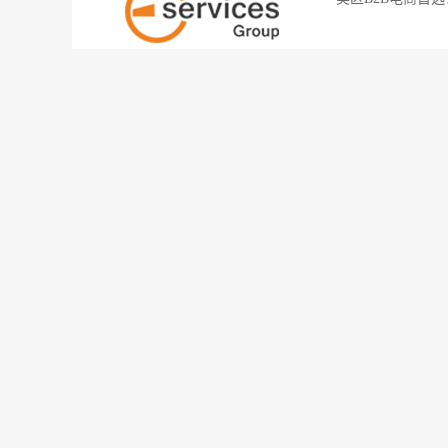
2026-05-09
186
精华
美国零售巨头！品
一个SKU对应一
2026-04-21
254
最新
新风口！“法国京
京东控股的Fnac 
2026-04-09
257
最新
鲸跃钱塘，智链