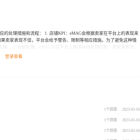
I：eMAG会根据卖家在平台上的表现来
如果卖家表现不佳，平台会给予警告、限制等相应措施。为了避免这种情
，卖家需要及时
台会介入处理并给出相应的处理结果。 3. 店铺异常：例如涉
登录查看
行审核并采取针对性的措施，如果情节严重，可能会封禁店铺。卖家需要
中遇到以上问题，可以提交平台
1个回答
2023-03-16
1个回答
2023-03-16
1个回答
2023-03-16