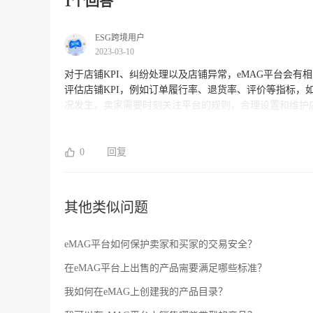
1个回答
ESG跨境用户
2023-03-10
对于店铺KPI、纠纷处理以及店铺异常，eMAG平台会有相应的处理措施和流程： 1. 店铺KP
评估店铺KPI，例如订单履行率、退货率、评价等指标，
况发生，卖家需要时刻关注平台的规则，合理设置和维护店铺。 2. 纠纷处理：eMAG会在平台上提供纠纷处理机制
关注平台消息并配合处理，避免扩大纠纷。如果纠纷无法协商解决，平
嫌违规操作、虚假交易、恶意评价等，eMAG会对店铺进
遵守平台的规则，严格遵守交易流程，不进行虚假交易或变相圆规避规则。 如果您在平台使用过程
0
回复
客服申诉，得到帮助和解决。
其他类似问题
eMAG平台如何保护卖家和买家的交易安全？
在eMAG平台上出售的产品需要满足哪些标准？
我如何在eMAG上创建我的产品目录？