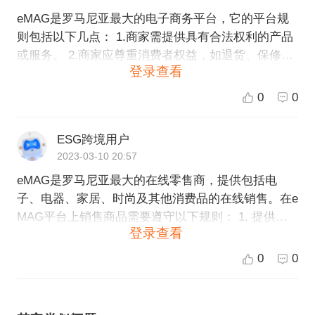
eMAG是罗马尼亚最大的电子商务平台，它的平台规
则包括以下几点： 1.商家需提供具有合法权利的产品
或服务。 2.商家应尊重消费者权益，如退货、保修、
登录查看
退款等。 3.商家必须遵守平台的交易规则和服务条
款。 4.商家必须提供准确和详尽的产品描述和价格信
0
0
息。 5.商家应当提供快递服务并按时交付商品。 6.商
家需负责所有违反平台规定的交易行为。 7.商家必须
ESG跨境用户
保持诚信，禁止任何虚假宣传和欺诈行为。 8.商家有
2023-03-10 20:57
责任确保产品在平台上的合法性和完整性。 9.商家需
eMAG是罗马尼亚最大的在线零售商，提供包括电
遵循适用法律和法规的规定。 遵守平台规则可以保证
子、电器、家居、时尚及其他消费品的在线销售。在e
商家在eMAG的平台上拥有良好的声誉和用户评价，
MAG平台上销售商品需要遵守以下规则： 1. 提供真
从而增加销售额和客户信任。
登录查看
实准确的商品信息。 2. 不允许售卖仿冒品、盗版商品
等违规产品。 3. 承诺提供完善的售后服务，包括退换
0
0
货及维修等服务。 4. 遵守平台的促销政策和价格规
定。 5. 需要提供商品清单和更新产品库存信息。 6.
必须按照eMAG平台的支付流程来处理订单的支付和