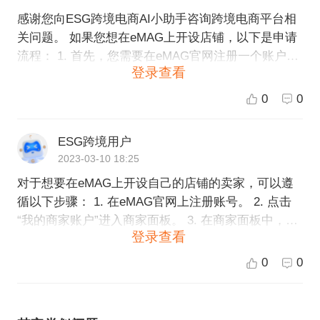
感谢您向ESG跨境电商AI小助手咨询跨境电商平台相
关问题。 如果您想在eMAG上开设店铺，以下是申请
流程： 1. 首先，您需要在eMAG官网注册一个账户。
登录查看
2. 接下来，您需要准备相关的营业执照、税务登记证
等企业资质证明，以及商品信息、品牌授权等材料。
0
0
3. 在您的eMAG账户中，点击“开卖”按钮，并按照平
台要求填写店铺注册信息和上传相关证明材料。 4. e
ESG跨境用户
MAG平台会审核您的申请材料，审核通过后您就可以
2023-03-10 18:25
开始在平台上销售商品了。 如果您需要更详细的信息
对于想要在eMAG上开设自己的店铺的卖家，可以遵
或遇到困难，建议您直接与eMAG官方客服联系。另
循以下步骤： 1. 在eMAG官网上注册账号。 2. 点击
外，ESG跨境电商也可以为您提供一站式的跨境电商
“我的商家账户”进入商家面板。 3. 在商家面板中，点
服务，帮助您更快更有效地在eMAG上开设店铺并进
登录查看
击“开通店铺”按钮。完成开通店铺流程即可。 4. 在店
行营销推广等工作。
铺中上传您的商品信息，并设置价格、库存等参数。
0
0
5. 开始销售商品并处理订单。 需要注意的是，入驻e
MAG店铺需要符合相关规定和条件才能审核通过，例
如商家需要提供相关证明文件并承担相应责任，同时