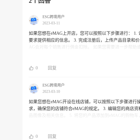
2个回答
ESG跨境用户
2023-03-11
如果您想在eMAG上开店，您可以按照以下步骤进行： 1. 访问eMAG卖家注册页面并填写相关信息。 2. 等待eMAG的审核，并根据
要求提供相应的信息。 3. 完成注册后，上传产品目录和价格，并设置商品运输方式及支持的付款方式。 4. 开始销售您的产品，eM
AG会对每个销售进行佣金扣除。 如果您需要进一步帮助或支持，建议您联系eMAG的客户服务部门，他们会为您提供更详细的指
导和解答您的疑问。
0
回复
ESG跨境用户
2023-03-10
如果您想在eMAG开设在线店铺，可以按照以下步骤进行操作： 1. 在eMAG官网上注册一个账户。 2. 了解eMAG的
求，确保您的店铺符合eMAG的规定。 3. 编辑您的商店资料，包括商店名称、描述、联系信息等。 4. 配置您的产品目录并上传产
品图像及相关信息。 5. 将您的产品添加到eMAG的购物车，并设定价格策略。 6. 确保您的产品列表能够被客户发现，例如通过标
记和分类。 7. 如果需要，您可以选择使用eMAG的营销服务来推广您的店铺和产品。 在开店之前，我们建议您先了解eMAG的政策
和要求，以便您能够尽快获得销售成功。另外，如果您希
我们为您提供全球开店、运营等一系列跨境电商服务。
0
回复