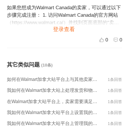
如果您想成为Walmart Canada的卖家，可以通过以下
步骤完成注册： 1. 访问Walmart Canada的官方网站
（https://www.walmart.ca/）并找到页面底部的“卖家
登录查看
中心”链接。 2. 点击“卖家中心”链接，进入Walmart C
anada的卖家注册页面。 3. 填写注册表格以创建您的
0
0
卖家账号。在表格中输入必要的信息，例如您的姓
名、公司名称、电子邮件地址、联系电话和密码。 4.
阅读Walmart Canada的服务条款并同意。 5. 点击“注
其它类似问题
(10条)
册”按钮提交表格。 6. 审核您的注册信息。Walmart C
anada将审核您的注册信息以确保符合他们的要求。
如何在Walmart加拿大站平台上与其他卖家进行交流和合作？
1条回答
7. 审核通过后，您就可以登陆Walmart Canada卖家中
心开始销售商品了。 如果您有任何疑问或需要帮助，
我如何在Walmart加拿大站上处理发货和物流？
1条回答
可以联系Walmart Canada的客服部门或者参考卖家中
在Walmart加拿大站平台上，卖家需要满足哪些要求才能销售产品？
1条回答
心的帮助文档。同时，如果您需要更多的跨境电商服
务，请联系ESG跨境电商，我们将竭诚为您服务。
我如何在Walmart加拿大站平台上设置我的店铺外观和设计？
1条回答
我如何在Walmart加拿大站平台上管理我的产品库存？
1条回答