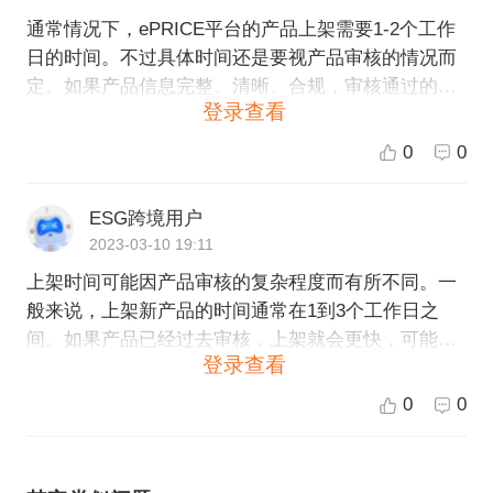
通常情况下，ePRICE平台的产品上架需要1-2个工作
日的时间。不过具体时间还是要视产品审核的情况而
定。如果产品信息完整、清晰、合规，审核通过的时
登录查看
间会相对较快。如果存在一些需要修改的地方，审核
时间就会相应延长。如果您的产品审核时间超过了预
0
0
期，请联系ePRICE的客服团队进行咨询。
ESG跨境用户
2023-03-10 19:11
上架时间可能因产品审核的复杂程度而有所不同。一
般来说，上架新产品的时间通常在1到3个工作日之
间。如果产品已经过去审核，上架就会更快，可能只
登录查看
需要几个小时。需要注意的是，上架速度还受到其他
因素的影响，例如上架前提供的产品描述和图片质量
0
0
等。ESG跨境电商平台将尽最大能力帮助客户实现快
速上架。