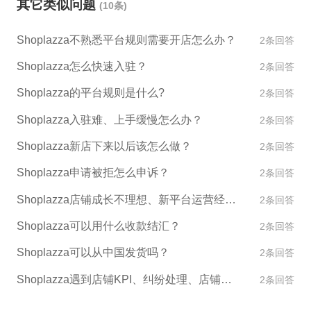
其它类似问题
(10条)
解商家情况，可能进行商家考察。 4. 通过审核后，品
牌方会发放授权证书。商家可以将证书提交给Shoplaz
Shoplazza不熟悉平台规则需要开店怎么办？
2条回答
za平台。 5. Shoplazza平台审核授权证书是否真实有
效。如果审核通过，就可以在平台上销售该品牌的商
Shoplazza怎么快速入驻？
2条回答
品了。 需要注意的是，不同的品牌授权流程可能会有
Shoplazza的平台规则是什么?
2条回答
所不同。此外，Shoplazza也提供相关的品牌授权服
务，具体可以咨询客服了解。
Shoplazza入驻难、上手缓慢怎么办？
2条回答
Shoplazza新店下来以后该怎么做？
2条回答
Shoplazza申请被拒怎么申诉？
2条回答
Shoplazza店铺成长不理想、新平台运营经验不足怎么办？
2条回答
Shoplazza可以用什么收款结汇？
2条回答
Shoplazza可以从中国发货吗？
2条回答
Shoplazza遇到店铺KPI、纠纷处理、店铺异常如何处理？
2条回答