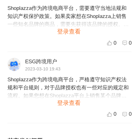
Shoplazza作为跨境电商平台，需要遵守当地法规和
知识产权保护政策。如果卖家想在Shoplazza上销售
一些知名品牌的商品，需要先获得该品牌的授权。通
登录查看
常，获取品牌授权的步骤如下： 1. 了解品牌授权政
策：在品牌官方网站或官方代理商处了解该品牌的授
0
0
权政策、流程、所需文件等信息。 2. 提交申请：根据
品牌授权政策，准备好所需的申请材料，并提交申
ESG跨境用户
请。申请材料通常包括个人资料、店铺信息、销售计
2023-03-10 19:43
划、营业执照、授权书等。 3. 签订授权协议：如果申
Shoplazza作为跨境电商平台，严格遵守知识产权法
请成功，品牌方会与卖家签订授权协议，并注明销售
规和平台规则，对于品牌授权也有一些对应的规定和
商品的范围、销售渠道、价格等信息。 请注意，在申
流程。如果您想在Shoplazza平台上销售某个品牌的
请品牌授权前，请仔细了解品牌授权政策和要求，确
登录查看
产品，需要向该品牌申请授权。授权流程可能因品牌
保申请材料的准确性、真实性。
而异，但是大致步骤如下： 1. 找到需要申请的品牌网
0
0
站，了解其授权政策和流程。 2. 联系品牌方，并填写
申请表格。表格通常需要提供一些基本信息，如公司
资质等证明材料。 3. 品牌方审核申请，如需进一步了