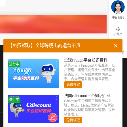
平台顾问
小程序
【免费领取】全球跨境电商运营干货
返回顶部
企业微信
官方公众号
全球Fruugo平台知识百科
进行中
系统涵盖了Fruugo从开店准备、账
户管理、运营优化到支付结算等全
链路知识，旨在帮助卖家快速上
手、合规经营并提升销售表现。
免费领取
法国cdiscount平台知识百科
进行中
Cdiscount平台知识百科覆盖从入
驻、物流、Listing优化到广告营销
的全流程帮助卖家高效运营，提升
销售表现。
免费领取