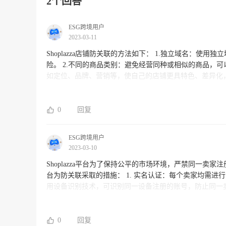
2个回答
ESG跨境用户
2023-03-11
Shoplazza店铺防关联的方法如下： 1.独立域名：使用独立域名可以让店铺更具独立性和专业性，降低与其他店铺被误认为关联的风
险。 2.不同的商品类别：避免经营同种或相似的商品，可以减少被关注和关联的风险。 3.不同的运营策略：采用不同的运营策略，
如定位、品牌、营销等，使自己的店铺更具特色、差异化，有助于防关联。 4.独立的账户和身份信息：在
账户和身份信息，不直接和其他店铺关联，避免被误认为是同一人。 5.遵守平台规则：Shoplazza平台会对
控和处罚，因此在店铺运营过程中要严格遵守平台规则，
0
回复
ESG跨境用户
2023-03-10
Shoplazza平台为了保持公平的市场环境，严禁同一卖家
台为防关联采取的措施： 1. 实名认证：每个卖家均需进行实名认证，确保每个卖家只有一个账号。 2. 设备识别：Shoplazza平台采
用设备识别技术，可识别同一设备注册的账号，防止同一卖家注册多个账号。 3. 交易分析：Shop
术，通过对交易数据的分析，检测出可能存在的关联行为，对违规行为进行处罚。 总之，Shop
的市场环境，任何违反平台规则的行为都将受到严厉的制
会。
0
回复