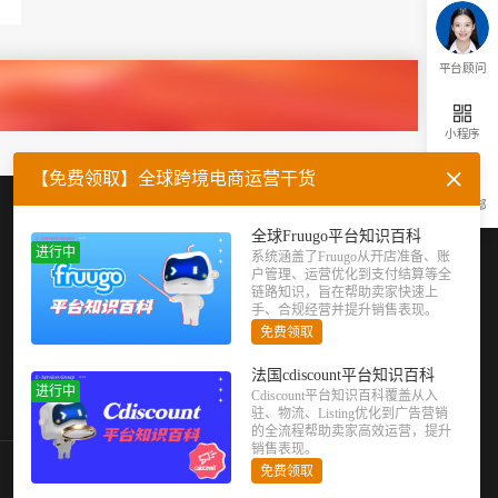
平台顾问
小程序
【免费领取】全球跨境电商运营干货
返回顶部
企业微信
官方公众号
全球Fruugo平台知识百科
进行中
系统涵盖了Fruugo从开店准备、账
户管理、运营优化到支付结算等全
链路知识，旨在帮助卖家快速上
手、合规经营并提升销售表现。
免费领取
法国cdiscount平台知识百科
进行中
Cdiscount平台知识百科覆盖从入
驻、物流、Listing优化到广告营销
的全流程帮助卖家高效运营，提升
销售表现。
免费领取