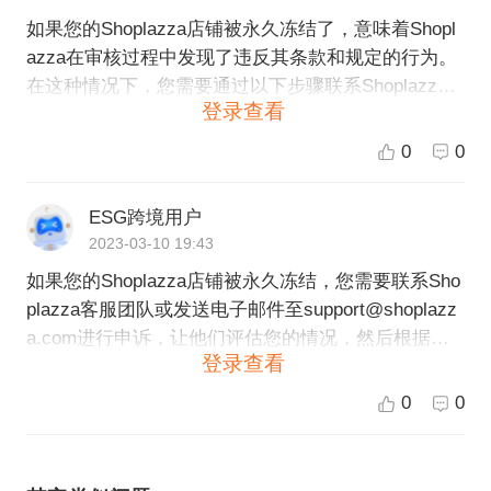
如果您的Shoplazza店铺被永久冻结了，意味着Shopl
azza在审核过程中发现了违反其条款和规定的行为。
在这种情况下，您需要通过以下步骤联系Shoplazza
登录查看
客服解决问题： 1. 登录Shoplazza平台，进入帮助中
心，了解被冻结的原因和具体细节。 2. 准备一个详细
0
0
的、清晰且诚恳的申诉材料，将您的问题和解决方案
以及对平台的诚信承诺清晰地表达出来。 3. 提交申诉
ESG跨境用户
材料，并耐心等待Shoplazza客服人员的处理。请注
2023-03-10 19:43
意，解冻过程可能比较耗时，您需要保持耐心，并随
如果您的Shoplazza店铺被永久冻结，您需要联系Sho
时保持联系，以便及时跟进回复。 总之，如果您的Sh
plazza客服团队或发送电子邮件至support@shoplazz
oplazza店铺被永久冻结，请及时联系Shoplazza客服
a.com进行申诉，让他们评估您的情况，然后根据他
解决，以免影响您的业务和品牌形象。
登录查看
们的决定采取适当的解决方案。 在申诉时，您需要提
供尽可能多的信息来证明您的实际情况和诚意，以增
0
0
加被接受的可能性。同时，您需要尊重并遵守Shoplaz
za的规定和政策，才能维护您的店铺并确保未来的经
营成功。