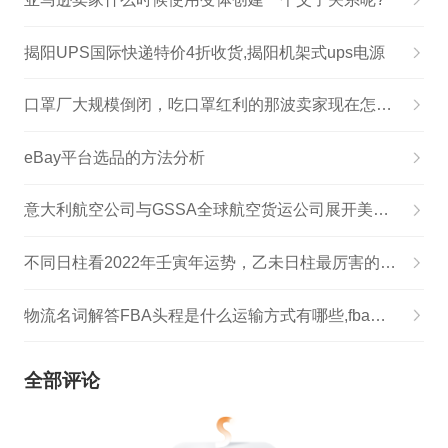
揭阳UPS国际快递特价4折收货,揭阳机架式ups电源
口罩厂大规模倒闭，吃口罩红利的那波卖家现在怎么样了？
eBay平台选品的方法分析
意大利航空公司与GSSA全球航空货运公司展开美国货运合作
不同日柱看2022年壬寅年运势，乙未日柱最厉害的格局,丁未日遇壬寅流年运势
物流名词解答FBA头程是什么运输方式有哪些,fba物流知识点
全部评论