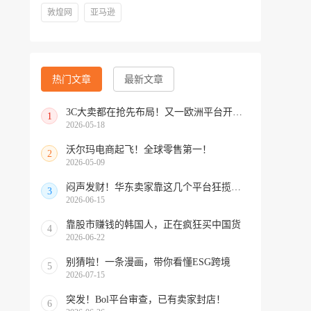
敦煌网
亚马逊
热门文章
最新文章
3C大卖都在抢先布局！又一欧洲平台开放中国招商
1
2026-05-18
沃尔玛电商起飞！全球零售第一！
2
2026-05-09
闷声发财！华东卖家靠这几个平台狂揽北美订单，华南机会来了！
3
2026-06-15
靠股市赚钱的韩国人，正在疯狂买中国货
4
2026-06-22
别猜啦！一条漫画，带你看懂ESG跨境
5
2026-07-15
突发！Bol平台审查，已有卖家封店！
6