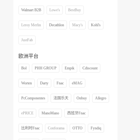
Walmart B2B
Lowe's
BestBuy
Leroy Merlin
Decathlon
Macy's
Kohl's
JustFab
欧洲平台
Bol
PHH GROUP
Empik
Cdiscount
Worten
Darty
Fnac
eMAG
PcComponentes
法国乐天
Onbuy
Allegro
ePRICE
ManoMano
西班牙Fnac
比利时Fnac
Conforama
OTTO
Fyndiq