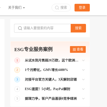
关于我们
搜索
登录
搜索
ESG专业服务案例
查看
从试水到月售超20万欧，这个欧洲本土平台被低估了
1
bol是荷兰和比利时排名第一的电商平台
1个月孵化，GMV增长4400%
2
【能解决问题的才叫资源 能赚钱的才叫专
对接平台官方关键人，3天解封店铺
3
业】 >> Gmarket卖家店铺经过ESG跨境客
【精准资源对接 极速解决问题】 >> ESG
户经理优化，月GMV达到20万美金！
ESG速度！5小时，PayPal解封
4
跨境帮我解决了韩国平台店铺异常问题
【用资源解决难题 以效率展现专业】 >>
——运营韩国平台的卖家
据理力争，客户产品喜获0竞争绿洲
5
ESG拥有Paypal支付和Onbuy平台双绿通道
【只要资源好 跨境弯路少】>> ESG跨境通
为卖家保驾护航！